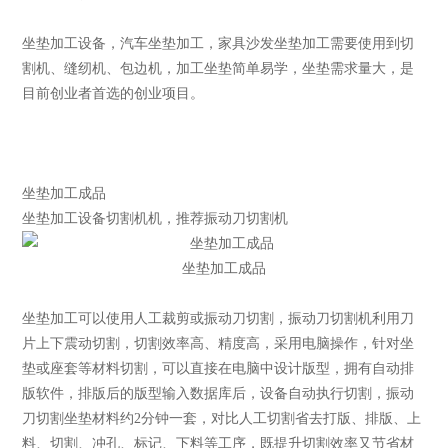
坐垫加工设备，汽车坐垫加工，家具沙发坐垫加工需要使用到切
新闻资讯
割机、缝纫机、包边机，加工坐垫简单易学，坐垫需求量大，是
目前创业者首选的创业项目。
联系安众
坐垫加工成品
坐垫加工设备切割机机，推荐振动刀切割机
坐垫加工成品
坐垫加工可以使用人工裁剪或振动刀切割，振动刀切割机利用刀
片上下震动切割，切割效率高、精度高，采用电脑操作，针对坐
垫或座套等材料切割，可以直接在电脑中设计版型，拥有自动排
版软件，排版后的版型输入数据库后，设备自动执行切割，振动
刀切割坐垫材料约2分钟一套，对比人工切割省去打版、排版、上
料、切割、冲孔、标记、下料等工序，既提升切割效率又节省材